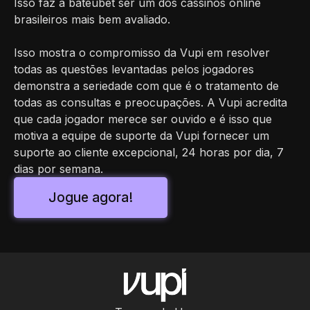
Isso faz a bateubet ser um dos cassinos online
brasileiros mais bem avaliado.
Isso mostra o compromisso da Vupi em resolver
todas as questões levantadas pelos jogadores
demonstra a seriedade com que é o tratamento de
todas as consultas e preocupações. A Vupi acredita
que cada jogador merece ser ouvido e é isso que
motiva a equipe de suporte da Vupi fornecer um
suporte ao cliente excepcional, 24 horas por dia, 7
dias por semana.
Jogue agora!