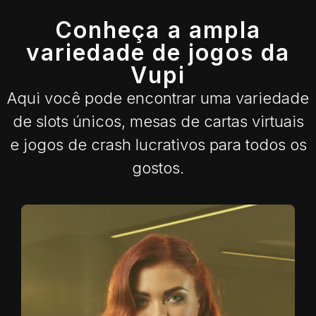
Conheça a ampla
variedade de jogos da
Vupi
Aqui você pode encontrar uma variedade
de slots únicos, mesas de cartas virtuais
e jogos de crash lucrativos para todos os
gostos.