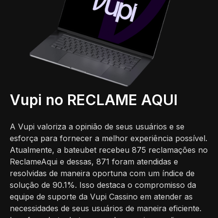
Vupi no RECLAME AQUI
A Vupi valoriza a opinião de seus usuários e se
esforça para fornecer a melhor experiência possível.
Atualmente, a bateubet recebeu 875 reclamações no
ReclameAqui e dessas, 871 foram atendidas e
resolvidas de maneira oportuna com um índice de
solução de 90.1%. Isso destaca o compromisso da
equipe de suporte da Vupi Cassino em atender as
necessidades de seus usuários de maneira eficiente.