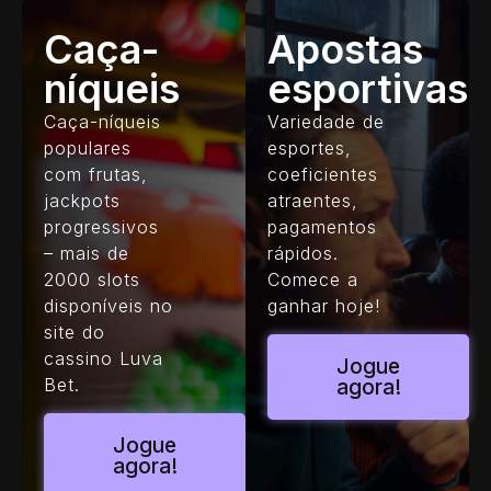
Caça-
Apostas
níqueis
esportivas
Caça-níqueis
Variedade de
populares
esportes,
com frutas,
coeficientes
jackpots
atraentes,
progressivos
pagamentos
– mais de
rápidos.
2000 slots
Comece a
disponíveis no
ganhar hoje!
site do
cassino Luva
Jogue
Bet.
agora!
Jogue
agora!